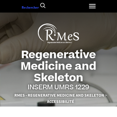
Aller
Rechercher
au
contenu
Regenerative
Medicine and
Skeleton
INSERM UMRS 1229
Vous
RMES - REGENERATIVE MEDICINE AND SKELETON
êtes
ACCESSIBILITÉ
ici :